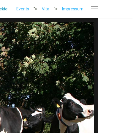
">
">
ekte
Events
Vita
Impressum